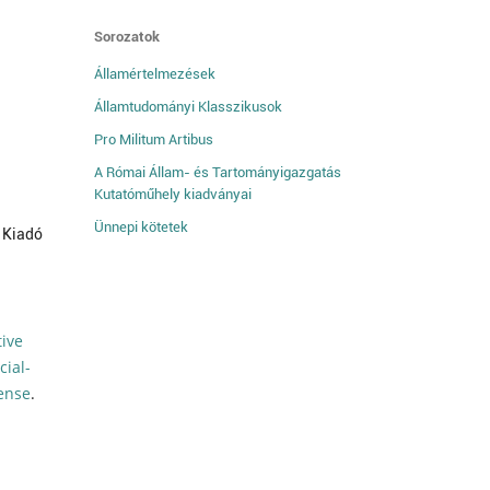
Sorozatok
Államértelmezések
Államtudományi Klasszikusok
Pro Militum Artibus
A Római Állam- és Tartományigazgatás
Kutatóműhely kiadványai
Ünnepi kötetek
 Kiadó
tive
ial-
cense
.