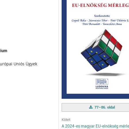
rium
 Európai Uniós Ügyek
77–86. oldal
Kötet
A 2024-es magyar EU-elnökség mérl