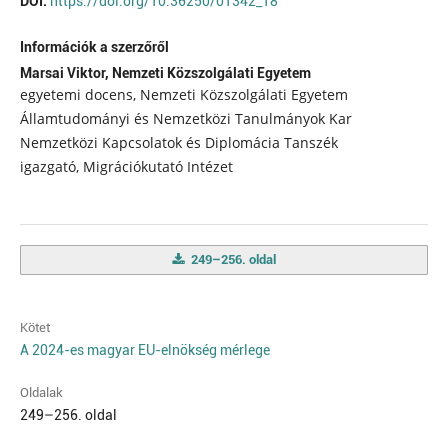
DOI:
https://doi.org/10.36250/01342_18
Információk a szerzőről
Marsai Viktor,
Nemzeti Közszolgálati Egyetem
egyetemi docens, Nemzeti Közszolgálati Egyetem
Államtudományi és Nemzetközi Tanulmányok Kar
Nemzetközi Kapcsolatok és Diplomácia Tanszék
igazgató, Migrációkutató Intézet
249–256. oldal
Kötet
A 2024-es magyar EU-elnökség mérlege
Oldalak
249–256. oldal