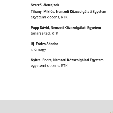
Szerzői életrajzok
Tihanyi Miklós,
Nemzeti Közszolgálati Egyetem
egyetemi docens, RTK
Papp Dávid,
Nemzeti Közszolgálati Egyetem
tanársegéd, RTK
ifj. Fórizs Sándor
r. őrnagy
Nyitrai Endre,
Nemzeti Közszolgálati Egyetem
egyetemi docens, RTK