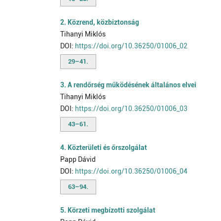
2. Közrend, közbiztonság
Tihanyi Miklós
DOI:
https://doi.org/10.36250/01006_02
29–41.
3. A rendőrség működésének általános elvei
Tihanyi Miklós
DOI:
https://doi.org/10.36250/01006_03
43–61.
4. Közterületi és őrszolgálat
Papp Dávid
DOI:
https://doi.org/10.36250/01006_04
63–94.
5. Körzeti megbízotti szolgálat