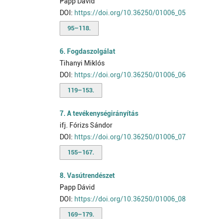
Papp Dávid
DOI:
https://doi.org/10.36250/01006_05
95–118.
6. Fogdaszolgálat
Tihanyi Miklós
DOI:
https://doi.org/10.36250/01006_06
119–153.
7. A tevékenységirányítás
ifj. Fórizs Sándor
DOI:
https://doi.org/10.36250/01006_07
155–167.
8. Vasútrendészet
Papp Dávid
DOI:
https://doi.org/10.36250/01006_08
169–179.