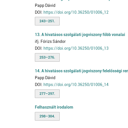
Papp Dávid
DOI:
https://doi.org/10.36250/01006_12
243–251.
13. A hivatásos szolgálati jogviszony főbb vonalai
ifj. Fórizs Sándor
DOI:
https://doi.org/10.36250/01006_13
253–276.
14. A hivatásos szolgálati jogviszony felelősségi re
Papp Dávid
DOI:
https://doi.org/10.36250/01006_14
277–297.
Felhasznált irodalom
298–304.