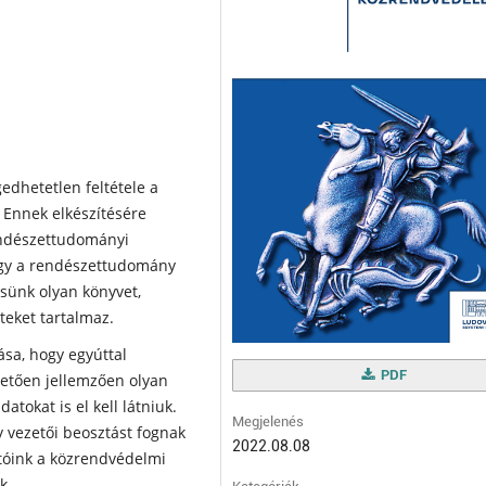
edhetetlen feltétele a
 Ennek elkészítésére
endészettudományi
ogy a rendé­szettudomány
tsünk olyan könyvet,
teket tartalmaz.
ása, hogy egyúttal
PDF
övetően jellemzően olyan
tokat is el kell látniuk.
Megjelenés
 vezetői beosztást fognak
2022.08.08
gatóink a közrendvédelmi
k.