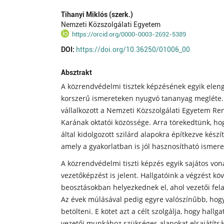
Tihanyi Miklós (szerk.)
Nemzeti Közszolgálati Egyetem
https://orcid.org/0000-0003-2692-5389
DOI:
https://doi.org/10.36250/01006_00
Absztrakt
A közrendvédelmi tisztek képzésének egyik eleng
korszerű ismereteken nyugvó tananyag megléte.
vállalkozott a Nemzeti Közszolgálati Egyetem R
Karának oktatói közössége. Arra törekedtünk, h
által kidolgozott szilárd alapokra építkezve készí
amely a gyakorlatban is jól hasznosítható ismere
A közrendvédelmi tiszti képzés egyik sajátos von
vezetőképzést is jelent. Hallgatóink a végzést k
beosztásokban helyezkednek el, ahol vezetői felada
Az évek múlásával pedig egyre valószínűbb, hogy
betölteni. E kötet azt a célt szolgálja, hogy hall
vezetői munkához szükséges alapokat elsajátítsá