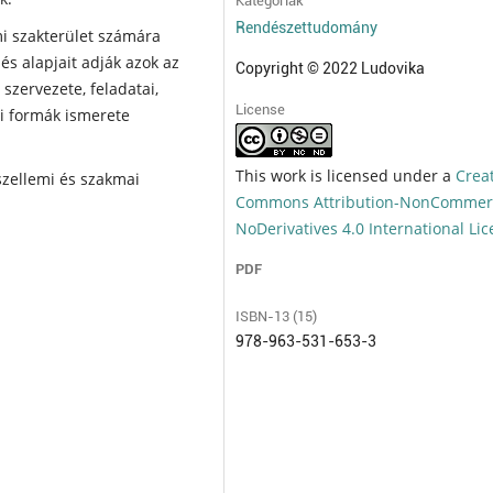
Kategóriák
Rendészettudomány
i szakterület számára
s alapjait adják azok az
Copyright © 2022 Ludovika
szervezete, feladatai,
License
ti formák ismerete
This work is licensed under a
Crea
szellemi és szakmai
Commons Attribution-NonCommerc
NoDerivatives 4.0 International Li
PDF
ISBN-13 (15)
978-963-531-653-3