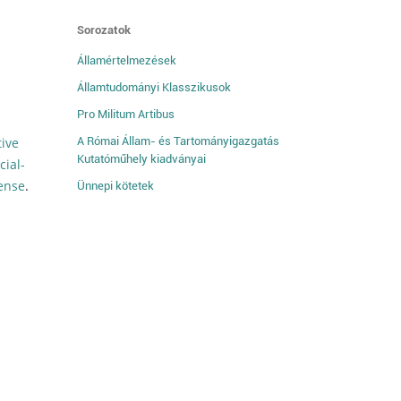
Sorozatok
Államértelmezések
Államtudományi Klasszikusok
Pro Militum Artibus
tive
A Római Állam- és Tartományigazgatás
Kutatóműhely kiadványai
ial-
cense
.
Ünnepi kötetek