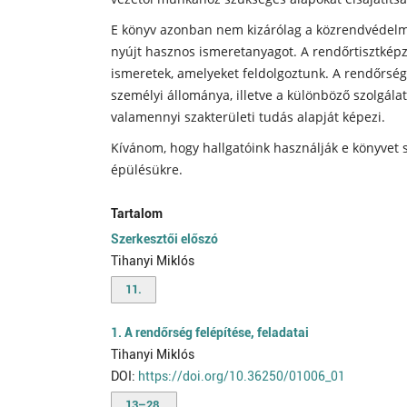
E könyv azonban nem kizárólag a közrendvédelm
nyújt hasznos ismeretanyagot. A rendőrtisztképzé
ismeretek, amelyeket feldolgoztunk. A rendőrség 
személyi állománya, illetve a különböző szolgála
valamennyi szakterületi tudás alapját képezi.
Kívánom, hogy hallgatóink használják e könyvet 
épülésükre.
Tartalom
Szerkesztői előszó
Tihanyi Miklós
11.
1. A rendőrség felépítése, feladatai
Tihanyi Miklós
DOI:
https://doi.org/10.36250/01006_01
13–28.