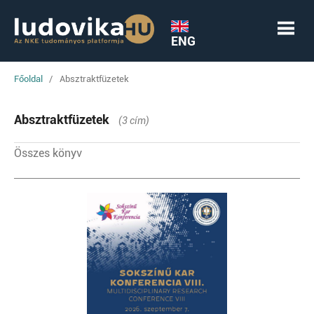
ENG
Főoldal
/
Absztraktfüzetek
Absztraktfüzetek
(3 cím)
Összes könyv