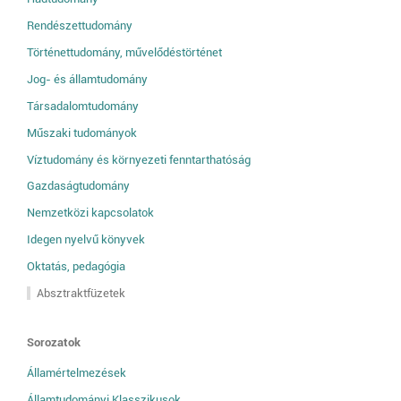
Rendészettudomány
Történettudomány, művelődéstörténet
Jog- és államtudomány
Társadalomtudomány
Műszaki tudományok
Víztudomány és környezeti fenntarthatóság
Gazdaságtudomány
Nemzetközi kapcsolatok
Idegen nyelvű könyvek
Oktatás, pedagógia
Absztraktfüzetek
Sorozatok
Államértelmezések
Államtudományi Klasszikusok