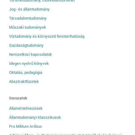
Történettudomány, művelődéstörténet
Jog- és államtudomány
Társadalomtudomány
Műszaki tudományok
Víztudomány és környezeti fenntarthatóság
Gazdaságtudomány
Nemzetközi kapcsolatok
Idegen nyelvű könyvek
Oktatás, pedagógia
Absztraktfüzetek
Sorozatok
Államértelmezések
Államtudományi Klasszikusok
Pro Militum Artibus