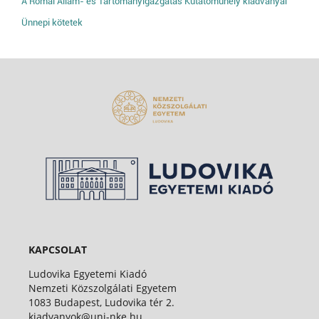
A Római Állam- és Tartományigazgatás Kutatóműhely kiadványai
Ünnepi kötetek
KAPCSOLAT
Ludovika Egyetemi Kiadó
Nemzeti Közszolgálati Egyetem
1083 Budapest, Ludovika tér 2.
kiadvanyok@uni-nke.hu