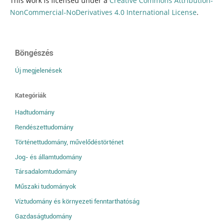
This work is licensed under a
Creative Commons Attribution-
NonCommercial-NoDerivatives 4.0 International License
.
Böngészés
Új megjelenések
Kategóriák
Hadtudomány
Rendészettudomány
Történettudomány, művelődéstörténet
Jog- és államtudomány
Társadalomtudomány
Műszaki tudományok
Víztudomány és környezeti fenntarthatóság
Gazdaságtudomány