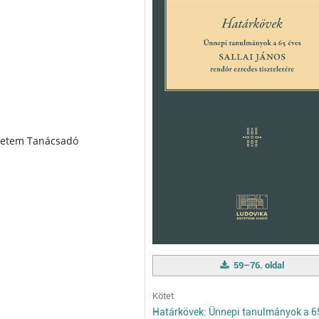
gyetem Tanácsadó
59–76. oldal
Kötet
Határkövek: Ünnepi tanulmányok a 6