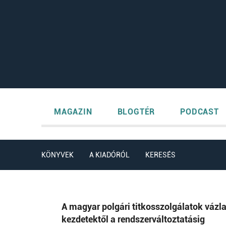
MAGAZIN
BLOGTÉR
PODCAST
KÖNYVEK
A KIADÓRÓL
KERESÉS
A magyar polgári titkosszolgálatok vázla
kezdetektől a rendszerváltoztatásig