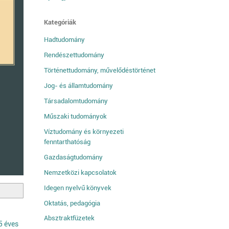
Kategóriák
Hadtudomány
Rendészettudomány
Történettudomány, művelődéstörténet
Jog- és államtudomány
Társadalomtudomány
Műszaki tudományok
Víztudomány és környezeti
fenntarthatóság
Gazdaságtudomány
Nemzetközi kapcsolatok
Idegen nyelvű könyvek
Oktatás, pedagógia
Absztraktfüzetek
5 éves