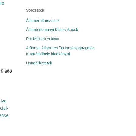
ére
Sorozatok
Államértelmezések
Államtudományi Klasszikusok
Pro Militum Artibus
A Római Állam- és Tartományigazgatás
Kutatóműhely kiadványai
Ünnepi kötetek
 Kiadó
tive
ial-
cense
.