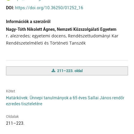
DOI:
https://doi.org/10.36250/01252_16
Információk a szerzőről
Nagy-Tóth Nikolett Ágnes,
Nemzeti Közszolgálati Egyetem
r. alezredes; egyetemi docens, Rendészettudományi Kar
Rendészetelméleti és Történeti Tanszék
211–223. oldal
Kötet
Határkövek: Ünnepi tanulmányok a 65 éves Sallai János rendőr
ezredes tiszteletére
Oldalak
211–223.