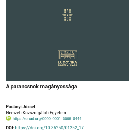
A parancsnok magányossága
Padányi József
Nemzeti Közszolgálati Egyetem
https://orcid.org/0000-0001-6665-8444
DOI:
https://doi.org/10.36250/01252_17