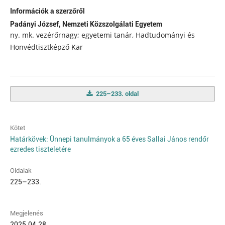
Információk a szerzőről
Padányi József,
Nemzeti Közszolgálati Egyetem
ny. mk. vezérőrnagy; egyetemi tanár, Hadtudományi és
Honvédtisztképző Kar
225–233. oldal
Kötet
Határkövek: Ünnepi tanulmányok a 65 éves Sallai János rendőr
ezredes tiszteletére
Oldalak
225–233.
Megjelenés
2025.04.28