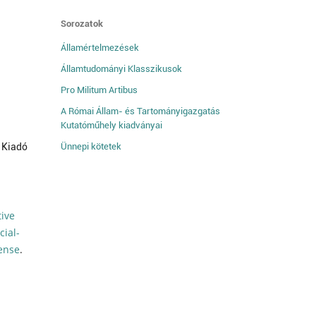
Sorozatok
Államértelmezések
Államtudományi Klasszikusok
Pro Militum Artibus
A Római Állam- és Tartományigazgatás
Kutatóműhely kiadványai
 Kiadó
Ünnepi kötetek
tive
ial-
cense
.