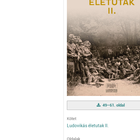
49–61. oldal
Kötet
Ludovikás életutak II.
Oldalak