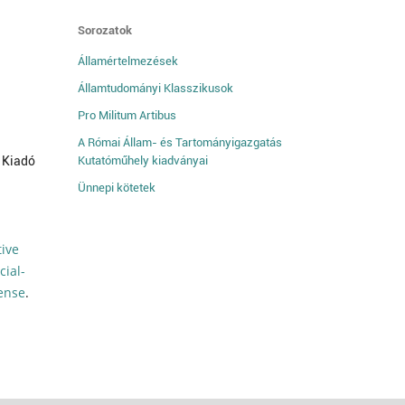
Sorozatok
Államértelmezések
Államtudományi Klasszikusok
Pro Militum Artibus
A Római Állam- és Tartományigazgatás
 Kiadó
Kutatóműhely kiadványai
Ünnepi kötetek
tive
ial-
cense
.