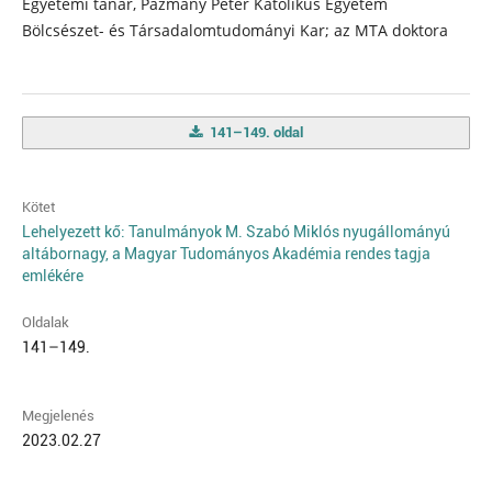
Egyetemi tanár, Pázmány Péter Katolikus Egyetem
Bölcsészet- és Társadalomtudományi Kar; az MTA doktora
141–149. oldal
Kötet
Lehelyezett kő: Tanulmányok M. Szabó Miklós nyugállományú
altábornagy, a Magyar Tudományos Akadémia rendes tagja
emlékére
Oldalak
141–149.
Megjelenés
2023.02.27