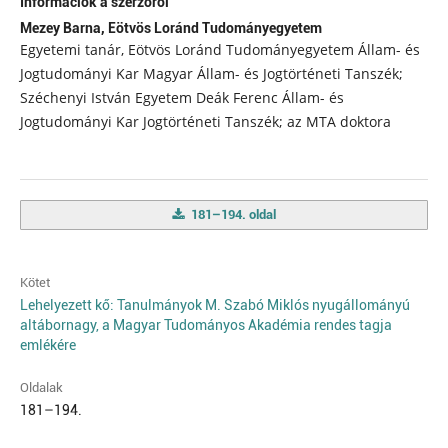
Információk a szerzőről
Mezey Barna,
Eötvös Loránd Tudományegyetem
Egyetemi tanár, Eötvös Loránd Tudományegyetem Állam- és
Jogtudományi Kar Magyar Állam- és Jogtörténeti Tanszék;
Széchenyi István Egyetem Deák Ferenc Állam- és
Jogtudományi Kar Jogtörténeti Tanszék; az MTA doktora
181–194. oldal
Kötet
Lehelyezett kő: Tanulmányok M. Szabó Miklós nyugállományú
altábornagy, a Magyar Tudományos Akadémia rendes tagja
emlékére
Oldalak
181–194.