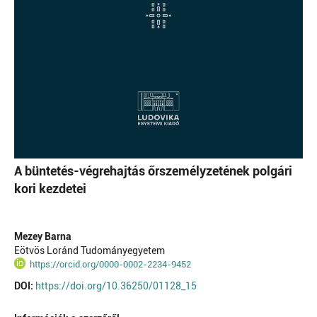
A büntetés-végrehajtás őrszemélyzetének polgári
kori kezdetei
Mezey Barna
Eötvös Loránd Tudományegyetem
https://orcid.org/0000-0002-2234-9452
DOI:
https://doi.org/10.36250/01128_15