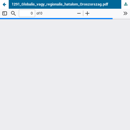
1291_Globalis_vagy_regionalis_hatalom_Oroszorszag.pdf