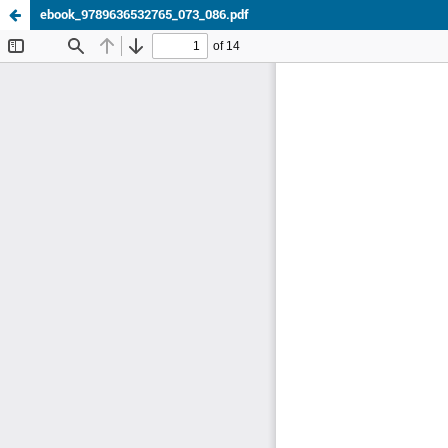
ebook_9789636532765_073_086.pdf