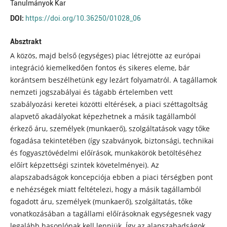
Tanulmányok Kar
DOI:
https://doi.org/10.36250/01028_06
Absztrakt
A közös, majd belső (egységes) piac létrejötte az európai
integráció kiemelkedően fontos és sikeres eleme, bár
korántsem beszélhetünk egy lezárt folyamatról. A tagállamok
nemzeti jogszabályai és tágabb értelemben vett
szabályozási keretei közötti eltérések, a piaci széttagoltság
alapvető akadályokat képezhetnek a másik tagállamból
érkező áru, személyek (munkaerő), szolgáltatások vagy tőke
fogadása tekintetében (így szabványok, biztonsági, technikai
és fogyasztóvédelmi előírások, munkakörök betöltéséhez
előírt képzettségi szintek követelményei). Az
alapszabadságok koncepciója ebben a piaci térségben pont
e nehézségek miatt feltételezi, hogy a másik tagállamból
fogadott áru, személyek (munkaerő), szolgáltatás, tőke
vonatkozásában a tagállami előírásoknak egységesnek vagy
legalább hasonlónak kell lenniük. Így az alapszabadságok