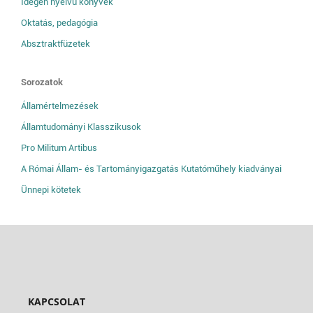
Idegen nyelvű könyvek
Oktatás, pedagógia
Absztraktfüzetek
Sorozatok
Államértelmezések
Államtudományi Klasszikusok
Pro Militum Artibus
A Római Állam- és Tartományigazgatás Kutatóműhely kiadványai
Ünnepi kötetek
KAPCSOLAT