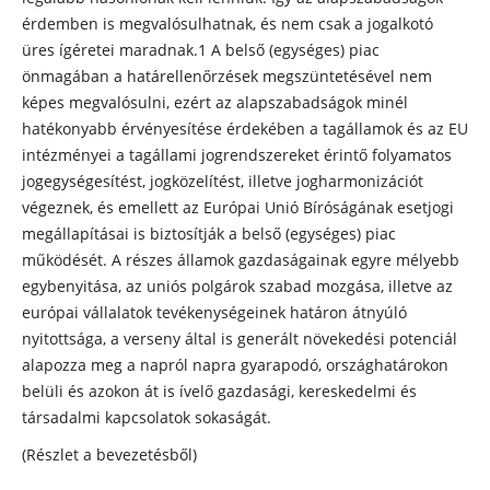
érdemben is megvalósulhatnak, és nem csak a jogalkotó
üres ígéretei maradnak.1 A belső (egységes) piac
önmagában a határellenőrzések megszüntetésével nem
képes megvalósulni, ezért az alapszabadságok minél
hatékonyabb érvényesítése érdekében a tagállamok és az EU
intézményei a tagállami jogrendszereket érintő folyamatos
jogegységesítést, jogközelítést, illetve jogharmonizációt
végeznek, és emellett az Európai Unió Bíróságának esetjogi
megállapításai is biztosítják a belső (egységes) piac
működését. A részes államok gazdaságainak egyre mélyebb
egybenyitása, az uniós polgárok szabad mozgása, illetve az
európai vállalatok tevékenységeinek határon átnyúló
nyitottsága, a verseny által is generált növekedési potenciál
alapozza meg a napról napra gyarapodó, országhatárokon
belüli és azokon át is ívelő gazdasági, kereskedelmi és
társadalmi kapcsolatok sokaságát.
(Részlet a bevezetésből)