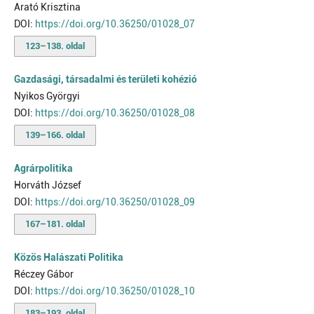
Arató Krisztina
DOI:
https://doi.org/10.36250/01028_07
123–138. oldal
Gazdasági, társadalmi és területi kohézió
Nyikos Györgyi
DOI:
https://doi.org/10.36250/01028_08
139–166. oldal
Agrárpolitika
Horváth József
DOI:
https://doi.org/10.36250/01028_09
167–181. oldal
Közös Halászati Politika
Réczey Gábor
DOI:
https://doi.org/10.36250/01028_10
183–193. oldal