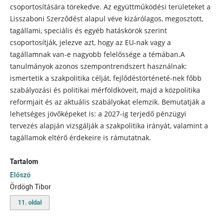
csoportosítására törekedve. Az együttműködési területeket a
Lisszaboni Szerződést alapul véve kizárólagos, megosztott,
tagállami, speciális és egyéb hatáskörök szerint
csoportosítják, jelezve azt, hogy az EU-nak vagy a
tagállamnak van-e nagyobb felelőssége a témában.A
tanulmányok azonos szempontrendszert használnak:
ismertetik a szakpolitika célját, fejlődéstörténeté-nek főbb
szabályozási és politikai mérföldköveit, majd a közpolitika
reformjait és az aktuális szabályokat elemzik. Bemutatják a
lehetséges jövőképeket is: a 2027-ig terjedő pénzügyi
tervezés alapján vizsgálják a szakpolitika irányát, valamint a
tagállamok eltérő érdekeire is rámutatnak.
Tartalom
Előszó
Ördögh Tibor
11. oldal