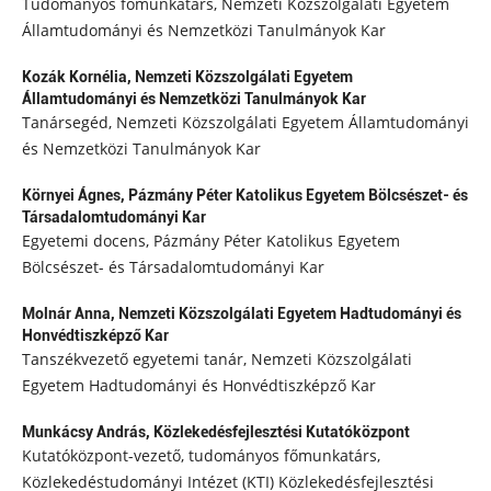
Tudományos főmunkatárs, Nemzeti Közszolgálati Egyetem
Államtudományi és Nemzetközi Tanulmányok Kar
Kozák Kornélia,
Nemzeti Közszolgálati Egyetem
Államtudományi és Nemzetközi Tanulmányok Kar
Tanársegéd, Nemzeti Közszolgálati Egyetem Államtudományi
és Nemzetközi Tanulmányok Kar
Környei Ágnes,
Pázmány Péter Katolikus Egyetem Bölcsészet- és
Társadalomtudományi Kar
Egyetemi docens, Pázmány Péter Katolikus Egyetem
Bölcsészet- és Társadalomtudományi Kar
Molnár Anna,
Nemzeti Közszolgálati Egyetem Hadtudományi és
Honvédtiszképző Kar
Tanszékvezető egyetemi tanár, Nemzeti Közszolgálati
Egyetem Hadtudományi és Honvédtiszképző Kar
Munkácsy András,
Közlekedésfejlesztési Kutatóközpont
Kutatóközpont-vezető, tudományos főmunkatárs,
Közlekedéstudományi Intézet (KTI) Közlekedésfejlesztési