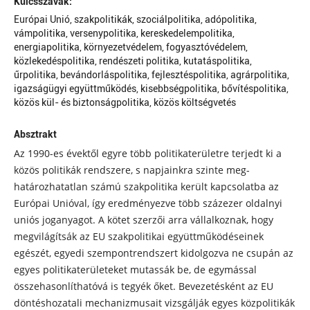
Kulcsszavak:
Európai Unió, szakpolitikák, szociálpolitika, adópolitika,
vámpolitika, versenypolitika, kereskedelempolitika,
energiapolitika, környezetvédelem, fogyasztóvédelem,
közlekedéspolitika, rendészeti politika, kutatáspolitika,
űrpolitika, bevándorláspolitika, fejlesztéspolitika, agrárpolitika,
igazságügyi együttműködés, kisebbségpolitika, bővítéspolitika,
közös kül- és biztonságpolitika, közös költségvetés
Absztrakt
Az 1990-es évektől egyre több politikaterületre terjedt ki a
közös politikák rendszere, s napjainkra szinte meg-
határozhatatlan számú szakpolitika került kapcsolatba az
Európai Unióval, így eredményezve több százezer oldalnyi
uniós joganyagot. A kötet szerzői arra vállalkoznak, hogy
megvilágítsák az EU szakpolitikai együttműködéseinek
egészét, egyedi szempontrendszert kidolgozva ne csupán az
egyes politikaterületeket mutassák be, de egymással
összehasonlíthatóvá is tegyék őket. Bevezetésként az EU
döntéshozatali mechanizmusait vizsgálják egyes közpolitikák