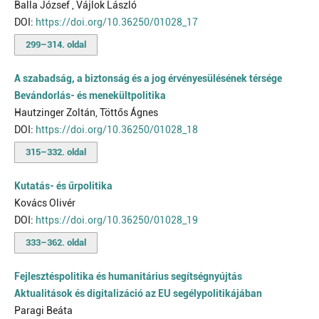
Balla József , Vájlok László
DOI:
https://doi.org/10.36250/01028_17
299–314. oldal
A szabadság, a biztonság és a jog érvényesülésének térsége
Bevándorlás- és menekültpolitika
Hautzinger Zoltán, Töttős Ágnes
DOI:
https://doi.org/10.36250/01028_18
315–332. oldal
Kutatás- és űrpolitika
Kovács Olivér
DOI:
https://doi.org/10.36250/01028_19
333–362. oldal
Fejlesztéspolitika és humanitárius segítségnyújtás
Aktualitások és digitalizáció az EU segélypolitikájában
Paragi Beáta