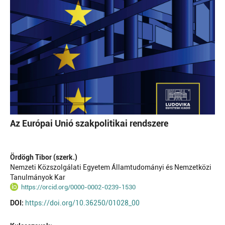
Az Európai Unió szakpolitikai rendszere
Ördögh Tibor (szerk.)
Nemzeti Közszolgálati Egyetem Államtudományi és Nemzetközi
Tanulmányok Kar
https://orcid.org/0000-0002-0239-1530
DOI:
https://doi.org/10.36250/01028_00