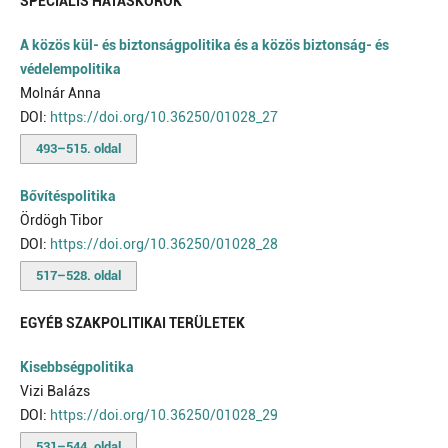
SPECIÁLIS HATÁSKÖRÖK
A közös kül- és biztonságpolitika és a közös biztonság- és
védelempolitika
Molnár Anna
DOI:
https://doi.org/10.36250/01028_27
493–515. oldal
Bővítéspolitika
Ördögh Tibor
DOI:
https://doi.org/10.36250/01028_28
517–528. oldal
EGYÉB SZAKPOLITIKAI TERÜLETEK
Kisebbségpolitika
Vizi Balázs
DOI:
https://doi.org/10.36250/01028_29
531–544. oldal