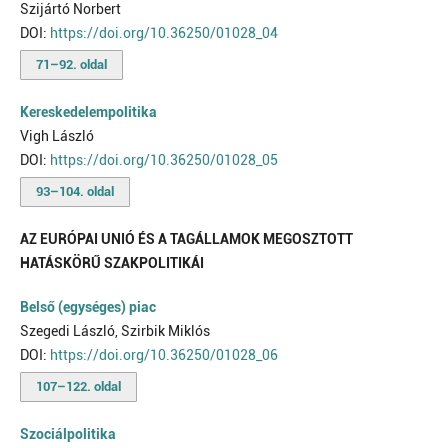
Szijártó Norbert
DOI:
https://doi.org/10.36250/01028_04
71–92. oldal
Kereskedelempolitika
Vigh László
DOI:
https://doi.org/10.36250/01028_05
93–104. oldal
AZ EURÓPAI UNIÓ ÉS A TAGÁLLAMOK MEGOSZTOTT
HATÁSKÖRŰ SZAKPOLITIKÁI
Belső (egységes) piac
Szegedi László, Szirbik Miklós
DOI:
https://doi.org/10.36250/01028_06
107–122. oldal
Szociálpolitika