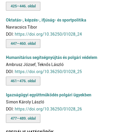
425–446. oldal
Oktatás-, képzés-, ifjúság- és sportpolitika
Navracsics Tibor
DOI:
https://doi.org/10.36250/01028_24
447–460. oldal
Humanitárius segítségnyújtás és polgári védelem
Ambrusz József, Teknős László
DOI:
https://doi.org/10.36250/01028_25
461–476. oldal
Igazságügyi együttműködés polgári ügyekben
Simon Károly László
DOI:
https://doi.org/10.36250/01028_26
477–489. oldal