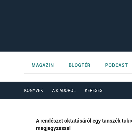
MAGAZIN
BLOGTÉR
PODCAST
KÖNYVEK
A KIADÓRÓL
KERESÉS
A rendészet oktatásáról egy tanszék tükr
megjegyzéssel