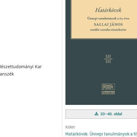
ndészettudományi Kar
Tanszék
33–40. oldal
Kötet
Határkövek: Ünnepi tanulmányok a 6