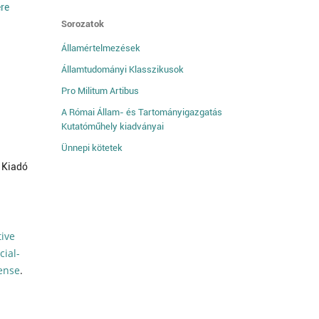
ére
Sorozatok
Államértelmezések
Államtudományi Klasszikusok
Pro Militum Artibus
A Római Állam- és Tartományigazgatás
Kutatóműhely kiadványai
Ünnepi kötetek
 Kiadó
tive
ial-
cense
.