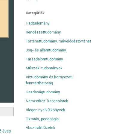
Kategóriák
Hadtudomány
Rendészettudomány
Történettudomány, művelődéstörténet
Jog- és államtudomány
Társadalomtudomány
Műszaki tudományok
Víztudomány és környezeti
fenntarthatóság
Gazdaságtudomány
Nemzetközi kapcsolatok
Idegen nyelvű könyvek
Oktatás, pedagógia
Absztraktfüzetek
5 éves