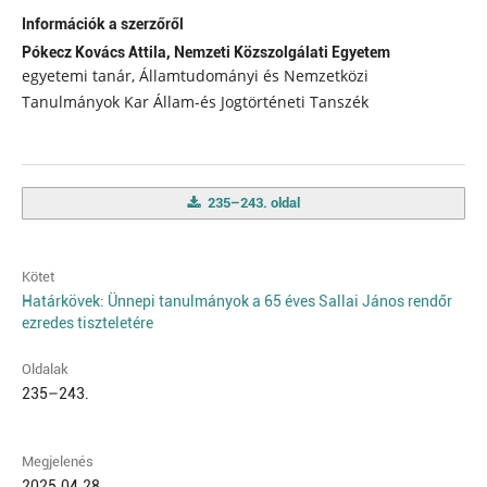
Információk a szerzőről
Pókecz Kovács Attila,
Nemzeti Közszolgálati Egyetem
egyetemi tanár, Államtudományi és Nemzetközi
Tanulmányok Kar Állam-és Jogtörténeti Tanszék
235–243. oldal
Kötet
Határkövek: Ünnepi tanulmányok a 65 éves Sallai János rendőr
ezredes tiszteletére
Oldalak
235–243.
Megjelenés
2025.04.28