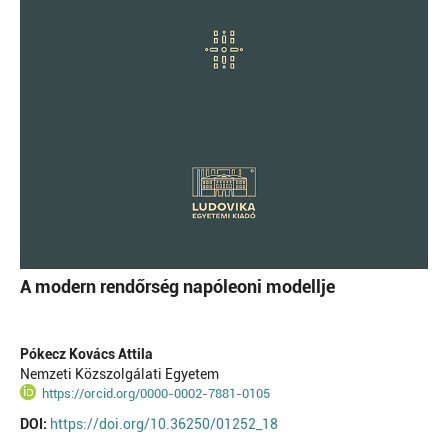
A modern rendőrség napóleoni modellje
Pókecz Kovács Attila
Nemzeti Közszolgálati Egyetem
https://orcid.org/0000-0002-7881-0105
DOI:
https://doi.org/10.36250/01252_18