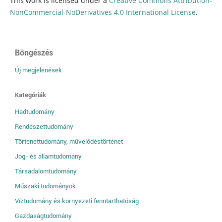
This work is licensed under a
Creative Commons Attribution-
NonCommercial-NoDerivatives 4.0 International License
.
Böngészés
Új megjelenések
Kategóriák
Hadtudomány
Rendészettudomány
Történettudomány, művelődéstörténet
Jog- és államtudomány
Társadalomtudomány
Műszaki tudományok
Víztudomány és környezeti fenntarthatóság
Gazdaságtudomány