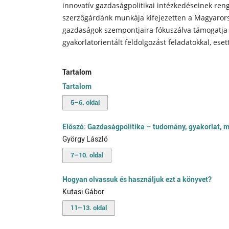
innovatív gazdaságpolitikai intézkedéseinek re
szerzőgárdánk munkája kifejezetten a Magyarorszá
gazdaságok szempontjaira fókuszálva támogatja 
gyakorlatorientált feldolgozást feladatokkal, es
Tartalom
Tartalom
5–6. oldal
Előszó: Gazdaságpolitika – tudomány, gyakorlat, 
György László
7–10. oldal
Hogyan olvassuk és használjuk ezt a könyvet?
Kutasi Gábor
11–13. oldal