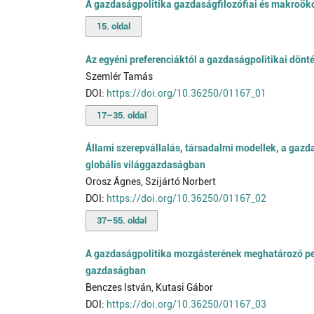
A gazdaságpolitika gazdaságfilozófiai és makroök
15. oldal
Az egyéni preferenciáktól a gazdaságpolitikai dönt
Szemlér Tamás
DOI:
https://doi.org/10.36250/01167_01
17–35. oldal
Állami szerepvállalás, társadalmi modellek, a gaz
globális világgazdaságban
Orosz Ágnes, Szijártó Norbert
DOI:
https://doi.org/10.36250/01167_02
37–55. oldal
A gazdaságpolitika mozgásterének meghatározó pere
gazdaságban
Benczes István, Kutasi Gábor
DOI:
https://doi.org/10.36250/01167_03