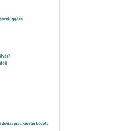
összefüggései
ályát?
lói)
 devizapiac keretei között