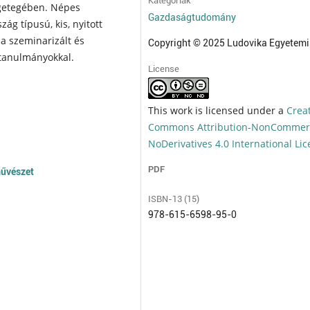
Kategóriák
ngetegében. Népes
Gazdaságtudomány
g típusú, kis, nyitott
a szeminarizált és
Copyright © 2025 Ludovika Egyetemi
ettanulmányokkal.
License
This work is licensed under a
Crea
Commons Attribution-NonCommerc
NoDerivatives 4.0 International Li
PDF
művészet
ISBN-13 (15)
978-615-6598-95-0