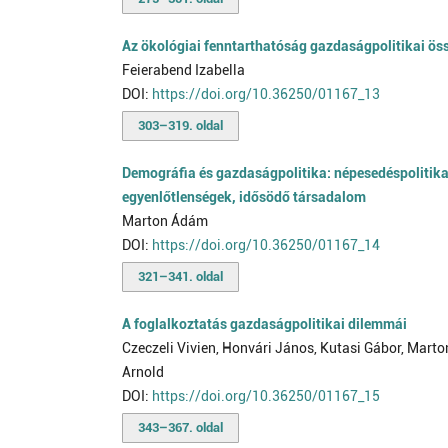
Az ökológiai fenntarthatóság gazdaságpolitikai ös
Feierabend Izabella
DOI:
https://doi.org/10.36250/01167_13
303–319. oldal
Demográfia és gazdaságpolitika: népesedéspolitika
egyenlőtlenségek, idősödő társadalom
Marton Ádám
DOI:
https://doi.org/10.36250/01167_14
321–341. oldal
A foglalkoztatás gazdaságpolitikai dilemmái
Czeczeli Vivien, Honvári János, Kutasi Gábor, Mart
Arnold
DOI:
https://doi.org/10.36250/01167_15
343–367. oldal