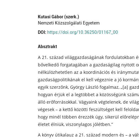
Kutasi Gábor (szerk.)
Nemzeti Közszolgálati Egyetem
DOI:
https://doi.org/10.36250/01167_00
Absztrakt
A 21. század világgazdaságának fordulatokban 
bővelkedő forgatagában a gazdaságilag nyitott 
nélkülözhetetlen az a koordinációs és iránymuta
gazdaságpolitikának el kell végeznie a jó kormá
egyik szerzőnk, György László fogalmaz, „[a] gazd
hogyan érjük el a legtöbbet a közösségünk szám
álló erőforrásokkal. Vágyaink végtelenek, de vil
végesek – a kettő közötti feszültséget kell felold
hogy minél többen érezzék úgy, sikerül előrelé
életet élniük, viszonylagos jólétben.”
A könyv útikalauz a 21. század modern és – a vá