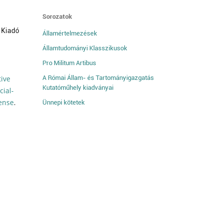
Sorozatok
 Kiadó
Államértelmezések
Államtudományi Klasszikusok
Pro Militum Artibus
tive
A Római Állam- és Tartományigazgatás
Kutatóműhely kiadványai
ial-
cense
.
Ünnepi kötetek