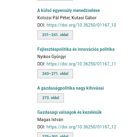
A külső egyensúly menedzselése
Kolozsi Pál Péter, Kutasi Gábor
DOI:
https://doi.org/10.36250/01167_10
231–241. oldal
Fejlesztéspolitika és innovációs politika
Nyikos Györgyi
DOI:
https://doi.org/10.36250/01167_11
243–271. oldal
A gazdaságpolitika nagy kihívásai
273. oldal
Gazdasági válságok és kezelésük
Magas István
DOI:
https://doi.org/10.36250/01167_12
275–301. oldal