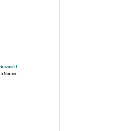
írozásért
tó Norbert