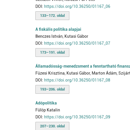
DOI:
https://doi.org/10.36250/01167_06
133–172. oldal
A fiskális politika alapjai
Benczes István, Kutasi Gábor
DOI:
https://doi.org/10.36250/01167_07
173–191. oldal
Államadósság-menedzsment a fenntartható finansz
Füzesi Krisztina, Kutasi Gábor, Marton Ádám, Szijár
DOI:
https://doi.org/10.36250/01167_08
193–206. oldal
Adópolitika
Fülöp Katalin
DOI:
https://doi.org/10.36250/01167_09
207–230. oldal