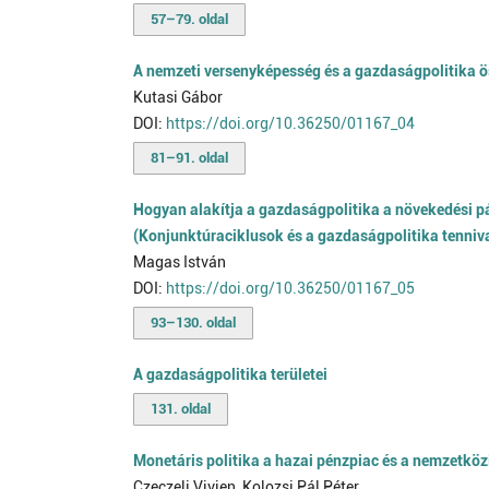
57–79. oldal
A nemzeti versenyképesség és a gazdaságpolitika 
Kutasi Gábor
DOI:
https://doi.org/10.36250/01167_04
81–91. oldal
Hogyan alakítja a gazdaságpolitika a növekedési p
(Konjunktúraciklusok és a gazdaságpolitika tenniva
Magas István
DOI:
https://doi.org/10.36250/01167_05
93–130. oldal
A gazdaságpolitika területei
131. oldal
Monetáris politika a hazai pénzpiac és a nemzetközi
Czeczeli Vivien, Kolozsi Pál Péter