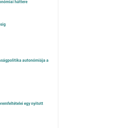
onómiai háttere
ésig
daságpolitika autonómiája a
mfeltételei egy nyitott