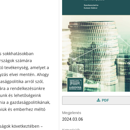
és sokkhatásokban
országok számára
tó tevékenység, amelyet a
nyzás elvei mentén. Ahogy
aságpolitika arról szól,
ára a rendelkezésünkre
águnk és lehetőségeink
PDF
ania a gazdaságpolitikának,
pniük és emberhez méltó
Megjelenés
2024.03.06
lságok következtében –