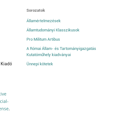
Sorozatok
Államértelmezések
Államtudományi Klasszikusok
Pro Militum Artibus
A Római Állam- és Tartományigazgatás
Kutatóműhely kiadványai
 Kiadó
Ünnepi kötetek
tive
ial-
cense
.