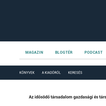
MAGAZIN
BLOGTÉR
PODCAST
KÖNYVEK
A KIADÓRÓL
KERESÉS
Az idősödő társadalom gazdasági és tár