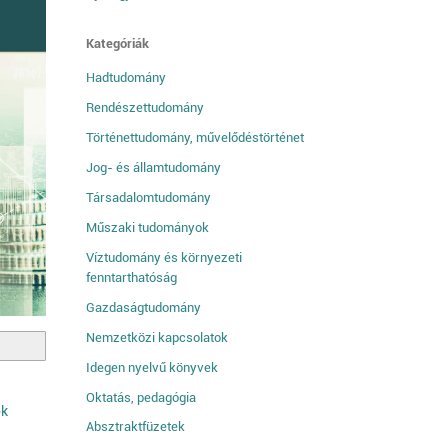
Kategóriák
Hadtudomány
Rendészettudomány
Történettudomány, művelődéstörténet
Jog- és államtudomány
Társadalomtudomány
Műszaki tudományok
Víztudomány és környezeti
fenntarthatóság
Gazdaságtudomány
Nemzetközi kapcsolatok
Idegen nyelvű könyvek
Oktatás, pedagógia
ok
Absztraktfüzetek