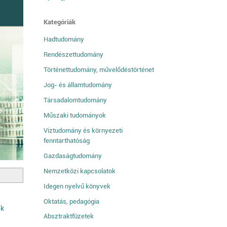
Kategóriák
Hadtudomány
Rendészettudomány
Történettudomány, művelődéstörténet
Jog- és államtudomány
Társadalomtudomány
Műszaki tudományok
Víztudomány és környezeti
fenntarthatóság
Gazdaságtudomány
Nemzetközi kapcsolatok
Idegen nyelvű könyvek
Oktatás, pedagógia
ok
Absztraktfüzetek