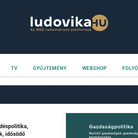
TV
GYŰJTEMÉNY
WEBSHOP
FOLYÓ
déspolitika,
k, idősödő