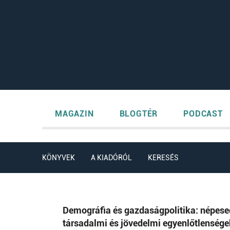
MAGAZIN
BLOGTÉR
PODCAST
KÖNYVEK
A KIADÓRÓL
KERESÉS
Demográfia és gazdaságpolitika: népese
társadalmi és jövedelmi egyenlőtlensége