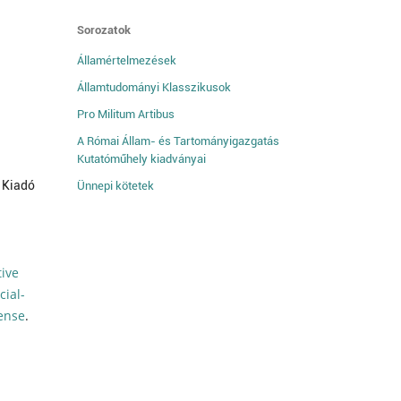
Sorozatok
Államértelmezések
Államtudományi Klasszikusok
Pro Militum Artibus
A Római Állam- és Tartományigazgatás
Kutatóműhely kiadványai
 Kiadó
Ünnepi kötetek
tive
ial-
cense
.