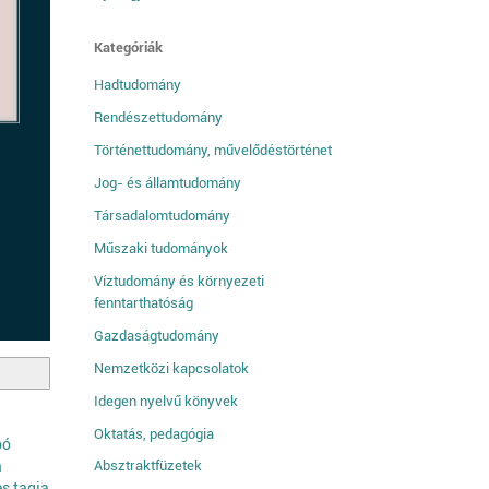
Kategóriák
Hadtudomány
Rendészettudomány
Történettudomány, művelődéstörténet
Jog- és államtudomány
Társadalomtudomány
Műszaki tudományok
Víztudomány és környezeti
fenntarthatóság
Gazdaságtudomány
Nemzetközi kapcsolatok
Idegen nyelvű könyvek
Oktatás, pedagógia
bó
a
Absztraktfüzetek
s tagja