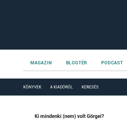
MAGAZIN
BLOGTÉR
PODCAST
KÖNYVEK
A KIADÓRÓL
KERESÉS
Ki mindenki (nem) volt Görgei?