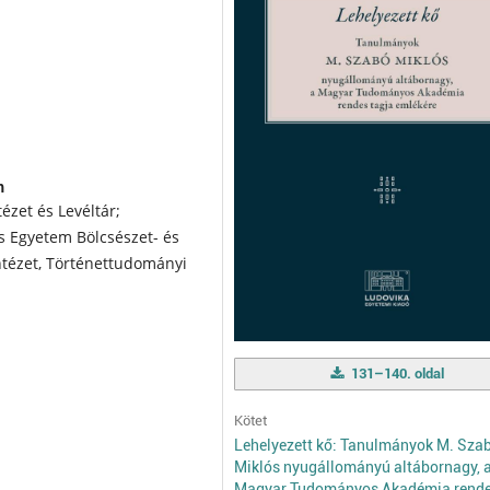
m
ézet és Levéltár;
s Egyetem Bölcsészet- és
tézet, Történettudományi
131–140. oldal
Kötet
Lehelyezett kő: Tanulmányok M. Sza
Miklós nyugállományú altábornagy, 
Magyar Tudományos Akadémia rende