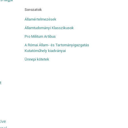
Sorozatok
Államértelmezések
Államtudományi Klasszikusok
Pro Militum Artibus
A Római Állam- és Tartományigazgatás
Kutatóműhely kiadványai
Ünnepi kötetek
t
tive