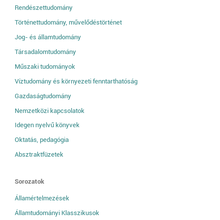
Rendészettudomány
Történettudomány, művelődéstörténet
Jog- és államtudomány
Társadalomtudomány
Műszaki tudományok
Víztudomány és környezeti fenntarthatóság
Gazdaságtudomány
Nemzetközi kapcsolatok
Idegen nyelvű könyvek
Oktatás, pedagógia
Absztraktfüzetek
Sorozatok
Államértelmezések
Államtudományi Klasszikusok