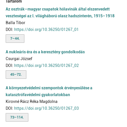
Tartalom
Az osztrák–magyar csapatok hólavinák által elszenvedett
veszteségei az I. világháború olasz hadszínterén, 1915–1918
Balla Tibor
DOI:
https://doi.org/10.36250/01267_01
7–44.
A nukleáris éra és a keresztény gondolkodás
Csurgai József
DOI:
https://doi.org/10.36250/01267_02
45–72.
A környezetvédelmi szempontok érvényesülése a
katasztrófavédelmi gyakorlatokban
Kirovné Rácz Réka Magdolna
DOI:
https://doi.org/10.36250/01267_03
73–114.