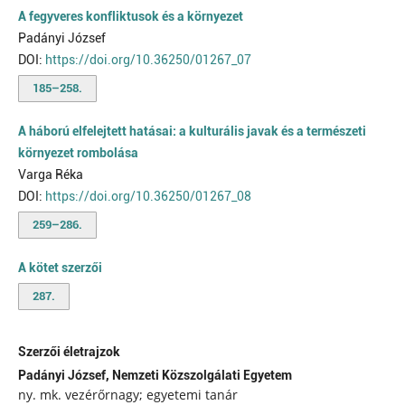
A fegyveres konfliktusok és a környezet
Padányi József
DOI:
https://doi.org/10.36250/01267_07
185–258.
A háború elfelejtett hatásai: a kulturális javak és a természeti
környezet rombolása
Varga Réka
DOI:
https://doi.org/10.36250/01267_08
259–286.
A kötet szerzői
287.
Szerzői életrajzok
Padányi József,
Nemzeti Közszolgálati Egyetem
ny. mk. vezérőrnagy; egyetemi tanár