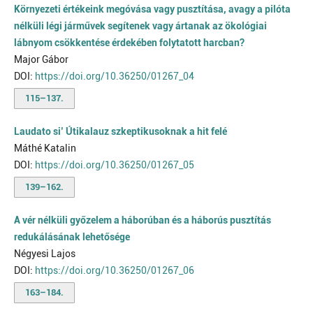
Környezeti értékeink megóvása vagy pusztítása, avagy a pilóta
nélküli légi járművek segítenek vagy ártanak az ökológiai
lábnyom csökkentése érdekében folytatott harcban?
Major Gábor
DOI:
https://doi.org/10.36250/01267_04
115–137.
Laudato si’ Útikalauz szkeptikusoknak a hit felé
Máthé Katalin
DOI:
https://doi.org/10.36250/01267_05
139–162.
A vér nélküli győzelem a háborúban és a háborús pusztítás
redukálásának lehetősége
Négyesi Lajos
DOI:
https://doi.org/10.36250/01267_06
163–184.