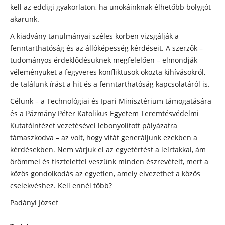
kell az eddigi gyakorlaton, ha unokáinknak élhetőbb bolygót
akarunk.
A kiadvány tanulmányai széles körben vizsgálják a
fenntarthatóság és az állóképesség kérdéseit. A szerzők –
tudományos érdeklődésüknek megfelelően – elmondják
véleményüket a fegyveres konfliktusok okozta kihívásokról,
de találunk írást a hit és a fenntarthatóság kapcsolatáról is.
Célunk – a Technológiai és Ipari Minisztérium támogatására
és a Pázmány Péter Katolikus Egyetem Teremtésvédelmi
Kutatóintézet vezetésével lebonyolított pályázatra
támaszkodva – az volt, hogy vitát generáljunk ezekben a
kérdésekben. Nem várjuk el az egyetértést a leírtakkal, ám
örömmel és tisztelettel veszünk minden észrevételt, mert a
közös gondolkodás az egyetlen, amely elvezethet a közös
cselekvéshez. Kell ennél több?
Padányi József